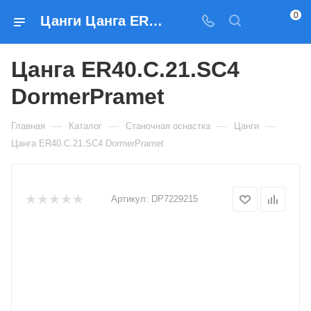
0
Цанги Цанга ER40.C.21.SC4 DormerPramet — купить по выгодным ценам в Москве
Цанга ER40.C.21.SC4
DormerPramet
—
—
—
—
Главная
Каталог
Станочная оснастка
Цанги
Цанга ER40.C.21.SC4 DormerPramet
Артикул:
DP7229215