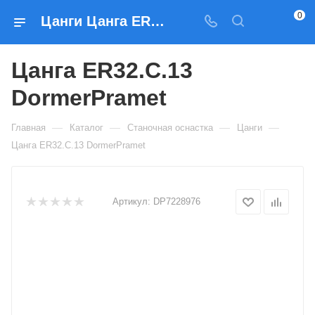
0
Цанги Цанга ER32.C.13 DormerPramet — купить по выгодным ценам в Москве
Цанга ER32.C.13
DormerPramet
—
—
—
—
Главная
Каталог
Станочная оснастка
Цанги
Цанга ER32.C.13 DormerPramet
Артикул:
DP7228976