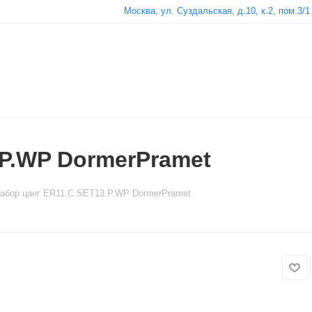
Москва, ул. Суздальская, д.10, к.2, пом.3/1
.P.WP DormerPramet
абор цанг ER11.C.SET13.P.WP DormerPramet