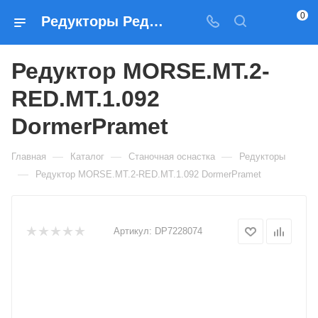
0
Редукторы Редуктор MORSE.MT.2-RED.MT.1.092 DormerPramet — купить по выгодным ценам в Москве
Редуктор MORSE.MT.2-
RED.MT.1.092
DormerPramet
—
—
—
Главная
Каталог
Станочная оснастка
Редукторы
—
Редуктор MORSE.MT.2-RED.MT.1.092 DormerPramet
Артикул:
DP7228074