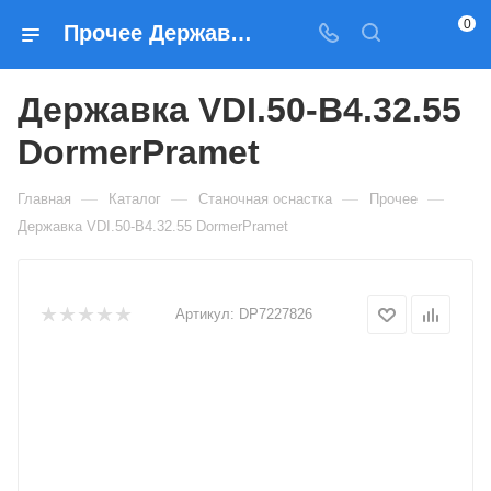
0
Прочее Державка VDI.50-B4.32.55 DormerPramet — купить по выгодным ценам в Москве
Державка VDI.50-B4.32.55
DormerPramet
—
—
—
—
Главная
Каталог
Станочная оснастка
Прочее
Державка VDI.50-B4.32.55 DormerPramet
Артикул:
DP7227826