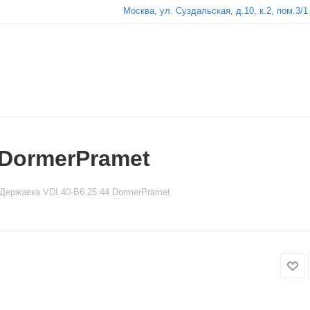
Москва, ул. Суздальская, д.10, к.2, пом.3/1
 DormerPramet
Державка VDI.40-B6.25.44 DormerPramet