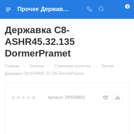
0
Прочее Державка C8-ASHR45.32.135 DormerPramet — купить по выгодным ценам в Москве
Державка C8-
ASHR45.32.135
DormerPramet
—
—
—
—
Главная
Каталог
Станочная оснастка
Прочее
Державка C8-ASHR45.32.135 DormerPramet
Артикул:
DP8258501