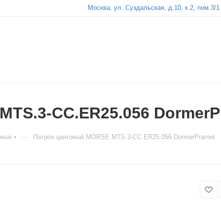
Москва, ул. Суздальская, д.10, к.2, пом.3/1
MTS.3-CC.ER25.056 DormerP
—
овые
Патрон цанговый MORSE.MTS.3-CC.ER25.056 DormerPramet