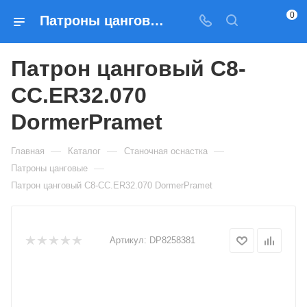
0
Патроны цанговые Патрон цанговый C8-CC.ER32.070 DormerPramet — купить по выгодным ценам в Москве
Патрон цанговый C8-
CC.ER32.070
DormerPramet
—
—
—
Главная
Каталог
Станочная оснастка
—
Патроны цанговые
Патрон цанговый C8-CC.ER32.070 DormerPramet
Артикул:
DP8258381