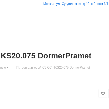
Москва, ул. Суздальская, д.10, к.2, пом.3/1
KS20.075 DormerPramet
—
овые
Патрон цанговый C5-CC.HKS20.075 DormerPramet