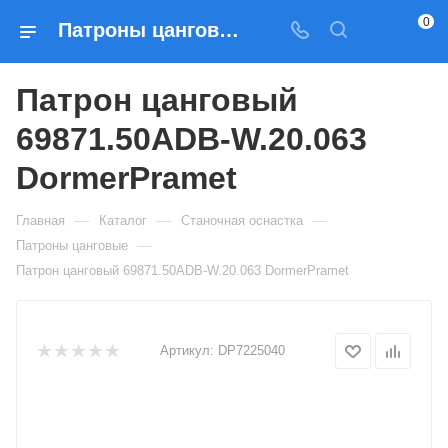
0
Патроны цанговые Патрон цанговый 69871.50ADB-W.20.063 DormerPramet — купить по выгодным ценам в Москве
Патрон цанговый
69871.50ADB-W.20.063
DormerPramet
—
—
—
Главная
Каталог
Станочная оснастка
—
Патроны цанговые
Патрон цанговый 69871.50ADB-W.20.063 DormerPramet
Артикул:
DP7225040