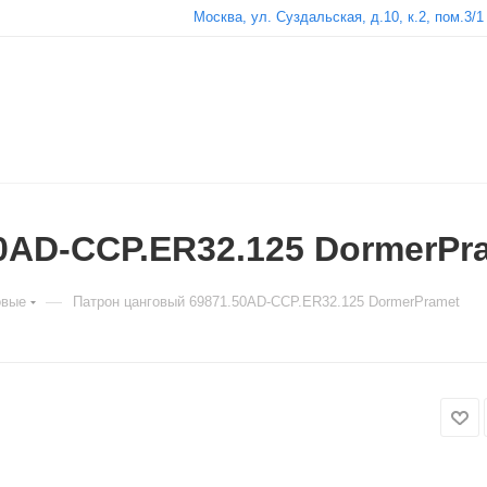
Москва, ул. Суздальская, д.10, к.2, пом.3/1
0AD-CCP.ER32.125 DormerPr
—
овые
Патрон цанговый 69871.50AD-CCP.ER32.125 DormerPramet