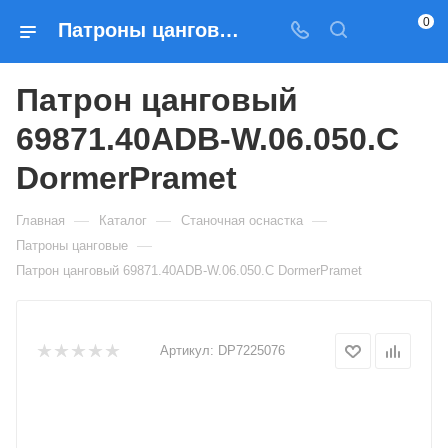
0
Патроны цанговые Патрон цанговый 69871.40ADB-W.06.050.C DormerPramet — купить по выгодным ценам в Москве
Патрон цанговый
69871.40ADB-W.06.050.C
DormerPramet
—
—
—
Главная
Каталог
Станочная оснастка
—
Патроны цанговые
Патрон цанговый 69871.40ADB-W.06.050.C DormerPramet
Артикул:
DP7225076