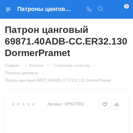
0
Патроны цанговые Патрон цанговый 69871.40ADB-CC.ER32.130 DormerPramet — купить по выгодным ценам в Москве
Патрон цанговый
69871.40ADB-CC.ER32.130
DormerPramet
—
—
—
Главная
Каталог
Станочная оснастка
—
Патроны цанговые
Патрон цанговый 69871.40ADB-CC.ER32.130 DormerPramet
Артикул:
DP8277911