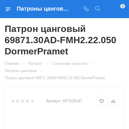
0
Патроны цанговые Патрон цанговый 69871.30AD-FMH2.22.050 DormerPramet — купить по выгодным ценам в Москве
Патрон цанговый
69871.30AD-FMH2.22.050
DormerPramet
—
—
—
Главная
Каталог
Станочная оснастка
—
Патроны цанговые
Патрон цанговый 69871.30AD-FMH2.22.050 DormerPramet
Артикул:
DP7225147