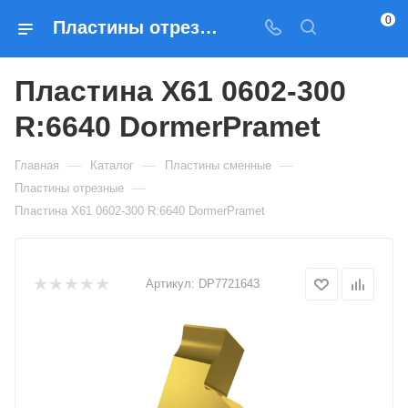
0
Пластины отрезные Пластина X61 0602-300 R:6640 DormerPramet — купить по выгодным ценам в Москве
Пластина X61 0602-300
R:6640 DormerPramet
—
—
—
Главная
Каталог
Пластины сменные
—
Пластины отрезные
Пластина X61 0602-300 R:6640 DormerPramet
Артикул:
DP7721643