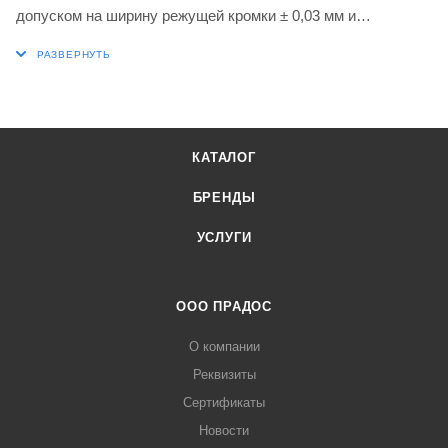
допуском на ширину режущей кромки ± 0,03 мм и
закругленными режущими кромками с фаской, карбид WC-
Co марки 6640 с покрытием MT-CVD в диапазонах ISO P20-
P40 и M20-M35 для обработки стали и нержавеющей стали
в сочетании с инструментами для отрезки и проточки
канавок DORMER PRAMET P61.SFR, P61.GFR и GL6-S.. B
КАТАЛОГ
БРЕНДЫ
УСЛУГИ
ООО ПРАДОС
О компании
Реквизиты
Сертификаты
Новости