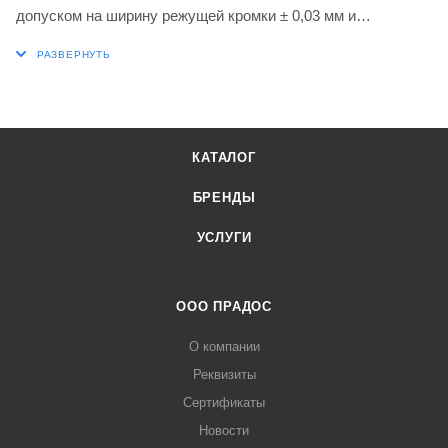
допуском на ширину режущей кромки ± 0,03 мм и
закругленными режущими кромками с фаской,
мелкозернистый карбид WC-Co с покрытием PVD класса
G8330 в диапазонах классов ISO P25-P40 и M20-M35 для
обработки стали и нержавеющей стали в сочетании с
инструментами для отрезки и проточки канавок DORMER
КАТАЛОГ
PRAMET P61.SFL, P61.GFL и GL6-S.. B
БРЕНДЫ
УСЛУГИ
ООО ПРАДОС
О компании
Реквизиты
Сертификаты
Новости