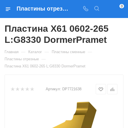
0
Пластины отрезные Пластина X61 0602-265 L:G8330 DormerPramet — купить по выгодным ценам в Москве
Пластина X61 0602-265
L:G8330 DormerPramet
—
—
—
Главная
Каталог
Пластины сменные
—
Пластины отрезные
Пластина X61 0602-265 L:G8330 DormerPramet
Артикул:
DP7721638