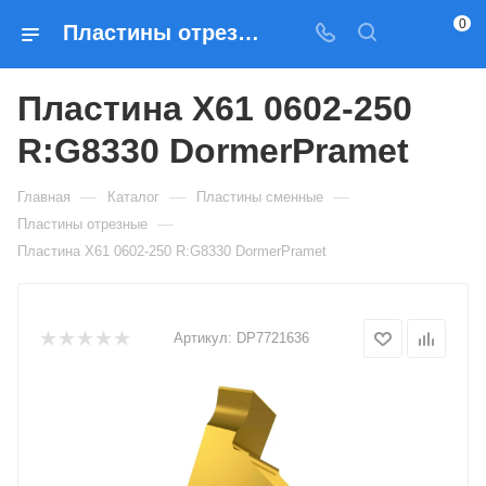
0
Пластины отрезные Пластина X61 0602-250 R:G8330 DormerPramet — купить по выгодным ценам в Москве
Пластина X61 0602-250
R:G8330 DormerPramet
—
—
—
Главная
Каталог
Пластины сменные
—
Пластины отрезные
Пластина X61 0602-250 R:G8330 DormerPramet
Артикул:
DP7721636