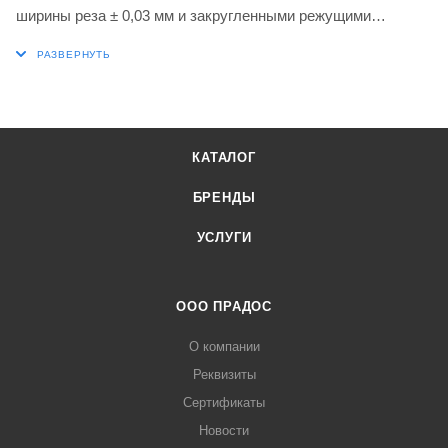
ширины реза ± 0,03 мм и закругленными режущими
кромками с фаской, мелкозернистый карбид WC-Co с
покрытием PVD марки G8330 в диапазонах ISO P25-P40 и
M20-M35 для обработки стали и нержавеющей стали в
сочетании с инструментами для отрезки и проточки канавок
DORMER PRAMET P61.SFR, P61.GFR и GL6-S.. B
КАТАЛОГ
БРЕНДЫ
УСЛУГИ
ООО ПРАДОС
О компании
Реквизиты
Сертификаты
Новости