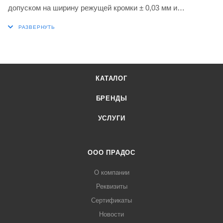
допуском на ширину режущей кромки ± 0,03 мм и
закругленными режущими кромками с фаской,
мелкозернистый карбид WC-Co с покрытием PVD марки
G8330 в диапазонах ISO P25-P40 и M20-M35 для обработки
стали и нержавеющей стали в сочетании с инструментами
для отрезки и проточки канавок DORMER PRAMET
КАТАЛОГ
P61.SFR, P61.GFR и GL6-S.. B
БРЕНДЫ
УСЛУГИ
ООО ПРАДОС
О компании
Реквизиты
Сертификаты
Новости