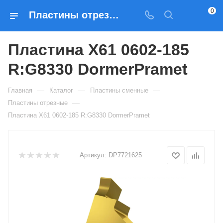
0
Пластины отрезные Пластина X61 0602-185 R:G8330 DormerPramet — купить по выгодным ценам в Москве
Пластина X61 0602-185
R:G8330 DormerPramet
—
—
—
Главная
Каталог
Пластины сменные
—
Пластины отрезные
Пластина X61 0602-185 R:G8330 DormerPramet
Артикул:
DP7721625