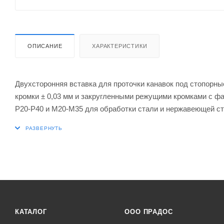
ОПИСАНИЕ
ХАРАКТЕРИСТИКИ
Двухсторонняя вставка для проточки канавок под стопорн
кромки ± 0,03 мм и закругленными режущими кромками с ф
P20-P40 и M20-M35 для обработки стали и нержавеющей ста
DORMER PRAMET P61.SFL, P61.GFL и GL6-S.. B
КАТАЛОГ
ООО ПРАДОС