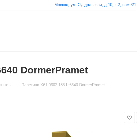
Москва, ул. Суздальская, д.10, к.2, пом.3/1
6640 DormerPramet
—
зные
Пластина X61 0602-185 L:6640 DormerPramet