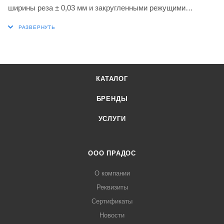
ширины реза ± 0,03 мм и закругленными режущими
кромками с фаской, карбид WC-Co марки 6640 с покрытием
MT-CVD в диапазонах ISO P20-P40 и M20-M35 для
обработки стали и нержавеющей стали в сочетании с
инструментами для отрезки и проточки канавок DORMER
PRAMET P61.SGR-1 и GL6-S.. B
КАТАЛОГ
БРЕНДЫ
УСЛУГИ
ООО ПРАДОС
О компании
Реквизиты
Сертификаты
Новости