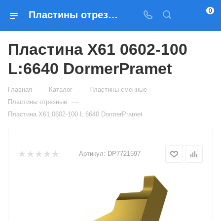
0
Пластины отрезные Пластина X61 0602-100 L:6640 DormerPramet — купить по выгодным ценам в Москве
Пластина X61 0602-100
L:6640 DormerPramet
—
—
—
Главная
Каталог
Пластины сменные
—
Пластины отрезные
Пластина X61 0602-100 L:6640 DormerPramet
Артикул:
DP7721597