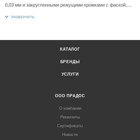
0,03 мм и закругленными режущими кромками с фаской,
карбид WC-Co марки 6640 с покрытием MT-CVD в
диапазонах ISO P20-P40 и M20-M35 для обработки стали и
нержавеющей стали в сочетании с инструментами для
отрезки и проточки канавок DORMER PRAMET P61.SFL,
P61.GFL и GL6-S.. B
КАТАЛОГ
БРЕНДЫ
УСЛУГИ
ООО ПРАДОС
О компании
Реквизиты
Сертификаты
Новости