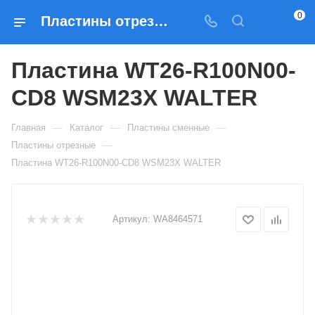
0
Пластины отрезные Пластина WT26-R100N00-CD8 WSM23X WALTER — купить по выгодным ценам в Москве
Пластина WT26-R100N00-
CD8 WSM23X WALTER
—
—
—
Главная
Каталог
Пластины сменные
—
Пластины отрезные
Пластина WT26-R100N00-CD8 WSM23X WALTER
Артикул:
WA8464571