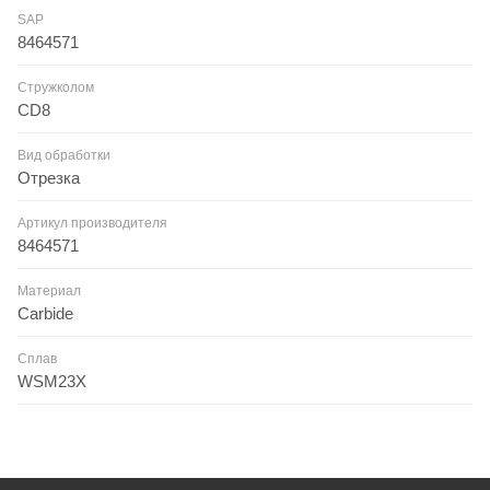
SAP
8464571
Стружколом
CD8
Вид обработки
Отрезка
Артикул производителя
8464571
Материал
Carbide
Сплав
WSM23X