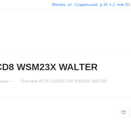
Москва, ул. Суздальская, д.10, к.2, пом.3/1
-CD8 WSM23X WALTER
—
зные
Пластина WT26-L150R15-CD8 WSM23X WALTER