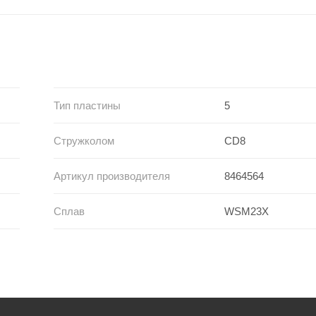
Тип пластины
5
Стружколом
CD8
Артикул производителя
8464564
Сплав
WSM23X