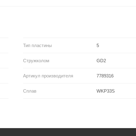
Тип пластины
5
Стружколом
GD2
Артикул производителя
7789316
Сплав
WKP33S