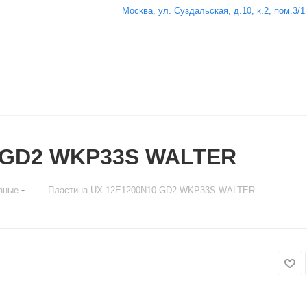
Москва, ул. Суздальская, д.10, к.2, пом.3/1
0-GD2 WKP33S WALTER
—
зные
Пластина UX-12E1200N10-GD2 WKP33S WALTER