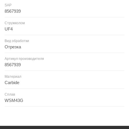
SAP
8567939
Стружколом
UF4
Вид обработки
Отрезка
Артикул производителя
8567939
Материал
Carbide
Сплав
WSM43G