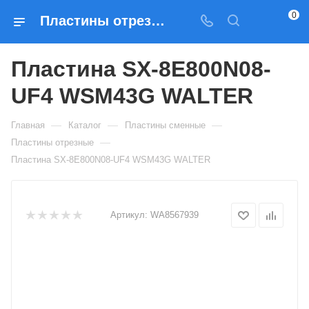
0
Пластины отрезные Пластина SX-8E800N08-UF4 WSM43G WALTER — купить по выгодным ценам в Москве
Пластина SX-8E800N08-
UF4 WSM43G WALTER
—
—
—
Главная
Каталог
Пластины сменные
—
Пластины отрезные
Пластина SX-8E800N08-UF4 WSM43G WALTER
Артикул:
WA8567939