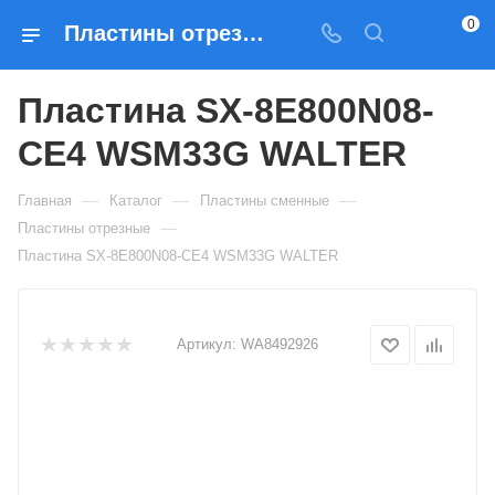
0
Пластины отрезные Пластина SX-8E800N08-CE4 WSM33G WALTER — купить по выгодным ценам в Москве
Пластина SX-8E800N08-
CE4 WSM33G WALTER
—
—
—
Главная
Каталог
Пластины сменные
—
Пластины отрезные
Пластина SX-8E800N08-CE4 WSM33G WALTER
Артикул:
WA8492926