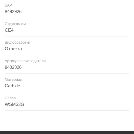
SAP
8492926
Стружколом
CE4
Вид обработки
Отрезка
Артикул производителя
8492926
Материал
Carbide
Сплав
WSM33G