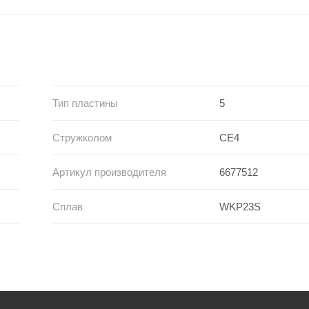
Тип пластины
5
Стружколом
CE4
Артикул производителя
6677512
Сплав
WKP23S