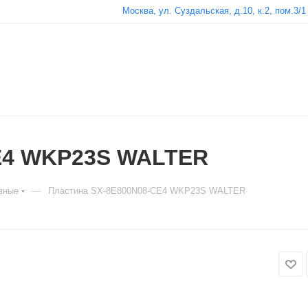
Москва, ул. Суздальская, д.10, к.2, пом.3/1
E4 WKP23S WALTER
—
зные
Пластина SX-8E800N08-CE4 WKP23S WALTER