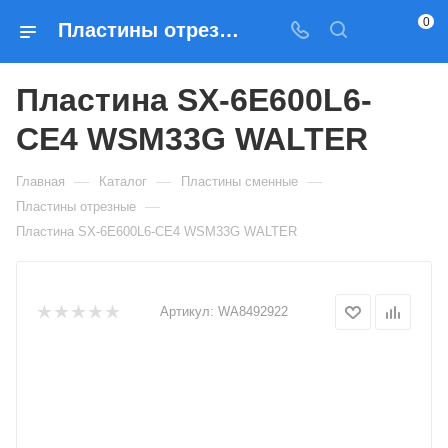
0
Пластины отрезные Пластина SX-6E600L6-CE4 WSM33G WALTER — купить по выгодным ценам в Москве
Пластина SX-6E600L6-
CE4 WSM33G WALTER
—
—
—
Главная
Каталог
Пластины сменные
—
Пластины отрезные
Пластина SX-6E600L6-CE4 WSM33G WALTER
Артикул:
WA8492922