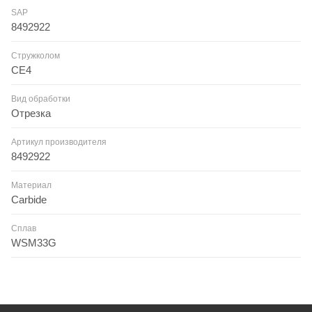
SAP
8492922
Стружколом
CE4
Вид обработки
Отрезка
Артикул производителя
8492922
Материал
Carbide
Сплав
WSM33G