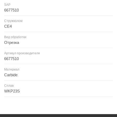
SAP
6677510
Стружколом
CE4
Вид обработки
Отрезка
Артикул производителя
6677510
Материал
Carbide
Сплав
WKP23S