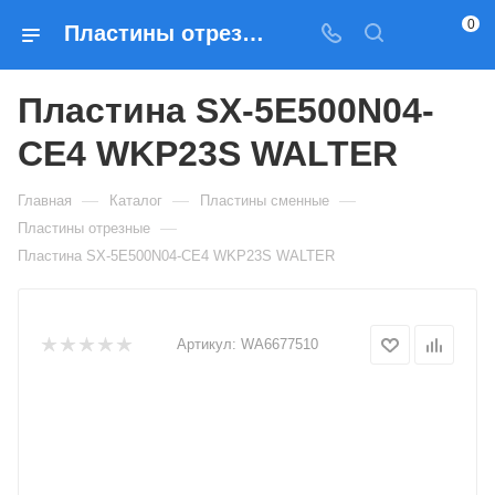
0
Пластины отрезные Пластина SX-5E500N04-CE4 WKP23S WALTER — купить по выгодным ценам в Москве
Пластина SX-5E500N04-
CE4 WKP23S WALTER
—
—
—
Главная
Каталог
Пластины сменные
—
Пластины отрезные
Пластина SX-5E500N04-CE4 WKP23S WALTER
Артикул:
WA6677510