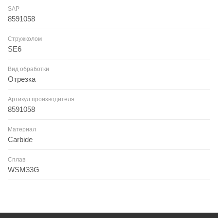
SAP
8591058
Стружколом
SE6
Вид обработки
Отрезка
Артикул производителя
8591058
Материал
Carbide
Сплав
WSM33G