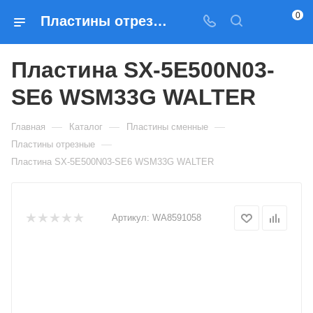
0
Пластины отрезные Пластина SX-5E500N03-SE6 WSM33G WALTER — купить по выгодным ценам в Москве
Пластина SX-5E500N03-
SE6 WSM33G WALTER
—
—
—
Главная
Каталог
Пластины сменные
—
Пластины отрезные
Пластина SX-5E500N03-SE6 WSM33G WALTER
Артикул:
WA8591058