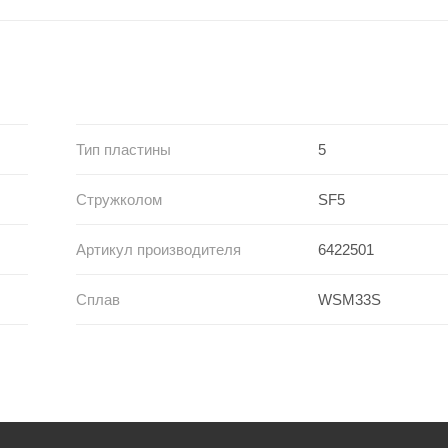
Тип пластины
5
Стружколом
SF5
Артикул производителя
6422501
Сплав
WSM33S