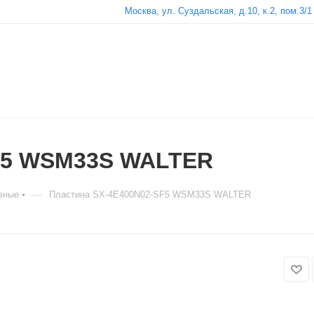
Москва, ул. Суздальская, д.10, к.2, пом.3/1
F5 WSM33S WALTER
—
зные
Пластина SX-4E400N02-SF5 WSM33S WALTER