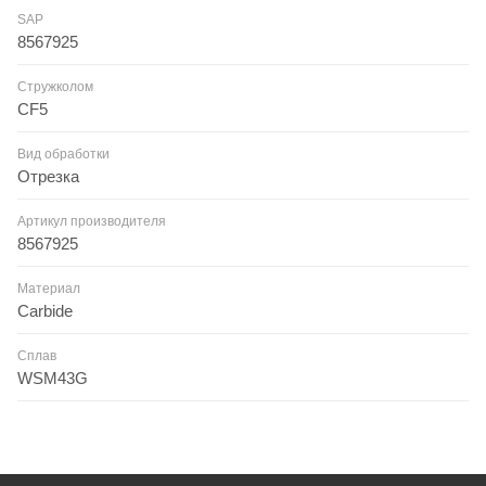
SAP
8567925
Стружколом
CF5
Вид обработки
Отрезка
Артикул производителя
8567925
Материал
Carbide
Сплав
WSM43G