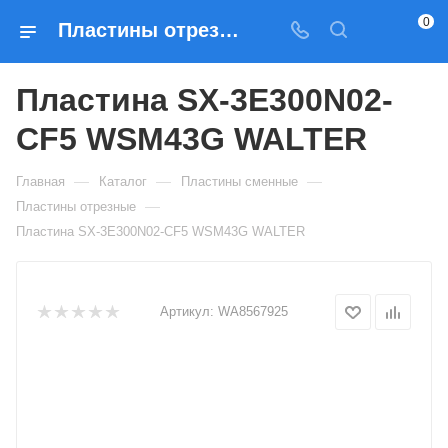
0
Пластины отрезные Пластина SX-3E300N02-CF5 WSM43G WALTER — купить по выгодным ценам в Москве
Пластина SX-3E300N02-
CF5 WSM43G WALTER
—
—
—
Главная
Каталог
Пластины сменные
—
Пластины отрезные
Пластина SX-3E300N02-CF5 WSM43G WALTER
Артикул:
WA8567925