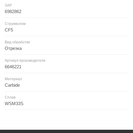
SAP
6982862
Стружколом
CF5
Вид обработки
Отрезка
Артикул производителя
6646221
Материал
Carbide
Сплав
WSM33S