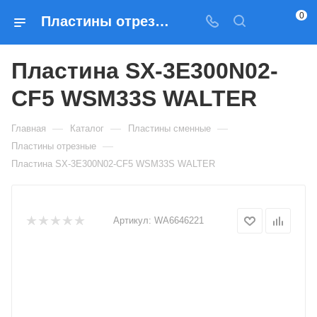
0
Пластины отрезные Пластина SX-3E300N02-CF5 WSM33S WALTER — купить по выгодным ценам в Москве
Пластина SX-3E300N02-
CF5 WSM33S WALTER
—
—
—
Главная
Каталог
Пластины сменные
—
Пластины отрезные
Пластина SX-3E300N02-CF5 WSM33S WALTER
Артикул:
WA6646221