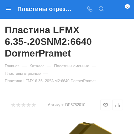
0
Пластины отрезные Пластина LFMX 6.35-.20SNM2:6640 DormerPramet — купить по выгодным ценам в Москве
Пластина LFMX
6.35-.20SNM2:6640
DormerPramet
—
—
—
Главная
Каталог
Пластины сменные
—
Пластины отрезные
Пластина LFMX 6.35-.20SNM2:6640 DormerPramet
Артикул:
DP6752010