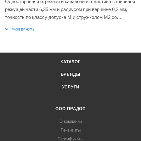
Односторонняя отрезная и канавочная пластина с шириной
режущей части 6,35 мм и радиусом при вершине 0,2 мм,
точность по классу допуска M и стружколом M2 со
скругленными режущими кромками с фаской, карбид WC-
Co с покрытием MT-CVD марки 6640 в диапазонах ISO P20-
P40 и M20-M35 для обработки стали и нержавеющей стали
в сочетании с инструментами для отрезки и канавки
DORMER PRAMET XL.F(NRL) 6.35
КАТАЛОГ
БРЕНДЫ
УСЛУГИ
ООО ПРАДОС
О компании
Реквизиты
Сертификаты