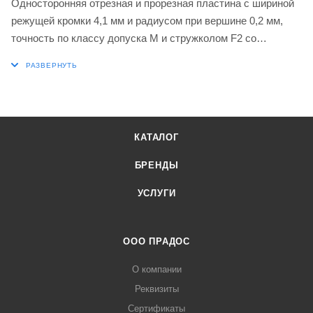
Односторонняя отрезная и прорезная пластина с шириной
режущей кромки 4,1 мм и радиусом при вершине 0,2 мм,
точность по классу допуска M и стружколом F2 со
скругленными режущими кромками с фаской,
мелкозернистый карбид WC-Co с покрытием PVD класса
T8330 в диапазонах ISO P25-P40 и K20-K40 для обработки
стали и чугуна в сочетании с инструментами для отрезки и
прорезки канавок DORMER PRAMET XL.F(NRL) 4.00
КАТАЛОГ
БРЕНДЫ
УСЛУГИ
ООО ПРАДОС
О компании
Реквизиты
Сертификаты