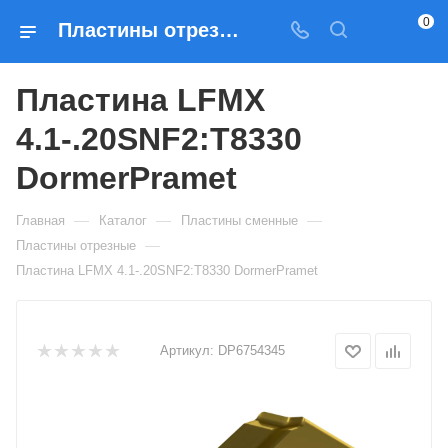
0
Пластины отрезные Пластина LFMX 4.1-.20SNF2:T8330 DormerPramet — купить по выгодным ценам в Москве
Пластина LFMX
4.1-.20SNF2:T8330
DormerPramet
—
—
—
Главная
Каталог
Пластины сменные
—
Пластины отрезные
Пластина LFMX 4.1-.20SNF2:T8330 DormerPramet
Артикул:
DP6754345