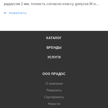
радиусом 2 мм, точность согласно классу допуска M и
стружколом MP, сорт T8330, мелкозернистый карбид WC-
Co с покрытием PVD в диапазонах ISO P25-P40 и K20-K40
для обработки стали и чугуна в сочетании с инструментами
для отрезки и канавки DORMER PRAMET GF..(RL) 04, GG..
(RL) 04 и XLCCN 0416
КАТАЛОГ
БРЕНДЫ
УСЛУГИ
ООО ПРАДОС
О компании
Реквизиты
Сертификаты
Новости