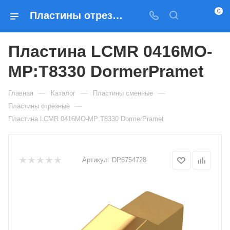
0
Пластины отрезные Пластина LCMR 0416MO-MP:T8330 DormerPramet — купить по выгодным ценам в Москве
Пластина LCMR 0416MO-
MP:T8330 DormerPramet
—
—
—
Главная
Каталог
Пластины сменные
—
Пластины отрезные
Пластина LCMR 0416MO-MP:T8330 DormerPramet
Артикул:
DP6754728