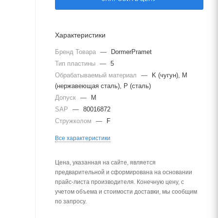
Характеристики
Бренд Товара
—
DormerPramet
Тип пластины
—
5
Обрабатываемый материал
—
K (чугун), M
(нержавеющая сталь), P (сталь)
Допуск
—
M
SAP
—
80016872
Стружколом
—
F
Все характеристики
Цена, указанная на сайте, является
предварительной и сформирована на основании
прайс-листа производителя. Конечную цену, с
учетом объема и стоимости доставки, мы сообщим
по запросу.