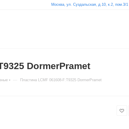
Москва, ул. Суздальская, д.10, к.2, пом.3/1
T9325 DormerPramet
—
зные
Пластина LCMF 061608-F:T9325 DormerPramet