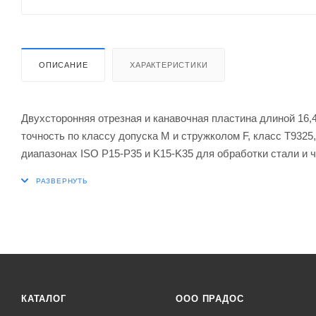
ОПИСАНИЕ
ХАРАКТЕРИСТИКИ
Двухсторонняя отрезная и канавочная пластина длиной 16,4
точность по классу допуска M и стружколом F, класс T93
диапазонах ISO P15-P35 и K15-K35 для обработки стали и 
PRAMET GF..(RL) 06 и XLCCN 0616
КАТАЛОГ
ООО ПРАДОС