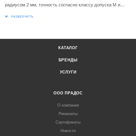
радиусом 2 мм, точность согласно классу допуска M и
стружколом MP, класс T9325, функционально
градуированный карбид WC-Co с покрытием MT-CVD в
диапазонах ISO P15-P35 и K15-K35 для обработки стали и
чугуна в сочетании с инструментами для отрезки и канавки
DORMER PRAMET GF..(RL) 04, GG..(RL) 04 и XLCCN 0416
КАТАЛОГ
БРЕНДЫ
УСЛУГИ
ООО ПРАДОС
О компании
Реквизиты
Сертификаты
Новости