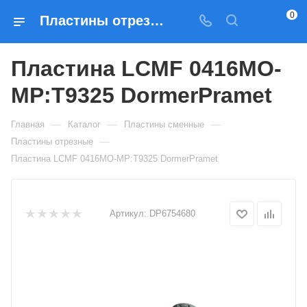
0
Пластины отрезные Пластина LCMF 0416MO-MP:T9325 DormerPramet — купить по выгодным ценам в Москве
Пластина LCMF 0416MO-
MP:T9325 DormerPramet
—
—
—
Главная
Каталог
Пластины сменные
—
Пластины отрезные
Пластина LCMF 0416MO-MP:T9325 DormerPramet
Артикул:
DP6754680