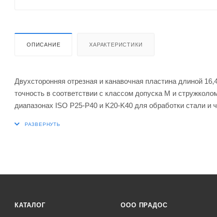
ОПИСАНИЕ
ХАРАКТЕРИСТИКИ
Двухсторонняя отрезная и канавочная пластина длиной 16,
точность в соответствии с классом допуска M и стружкол
диапазонах ISO P25-P40 и K20-K40 для обработки стали и 
PRAMET GF..(RL) 04, GG..(RL) 04 и XLCCN 0416
КАТАЛОГ
ООО ПРАДОС