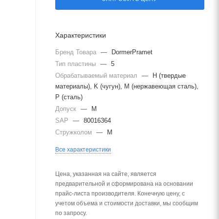
Характеристики
Бренд Товара
—
DormerPramet
Тип пластины
—
5
Обрабатываемый материал
—
H (твердые
материалы), K (чугун), M (нержавеющая сталь),
P (сталь)
Допуск
—
M
SAP
—
80016364
Стружколом
—
M
Все характеристики
Цена, указанная на сайте, является
предварительной и сформирована на основании
прайс-листа производителя. Конечную цену, с
учетом объема и стоимости доставки, мы сообщим
по запросу.