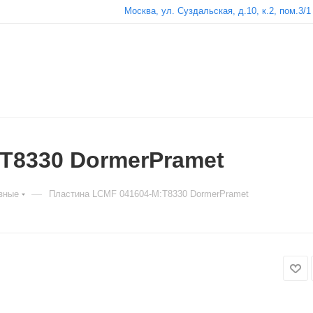
Москва, ул. Суздальская, д.10, к.2, пом.3/1
T8330 DormerPramet
—
зные
Пластина LCMF 041604-M:T8330 DormerPramet