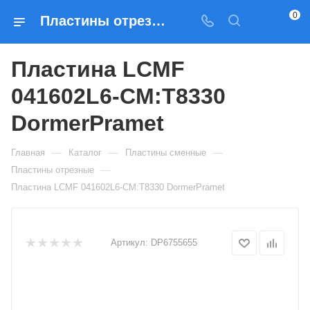
0
Пластины отрезные Пластина LCMF 041602L6-CM:T8330 DormerPramet — купить по выгодным ценам в Москве
Пластина LCMF
041602L6-CM:T8330
DormerPramet
—
—
—
Главная
Каталог
Пластины сменные
—
Пластины отрезные
Пластина LCMF 041602L6-CM:T8330 DormerPramet
Артикул:
DP6755655