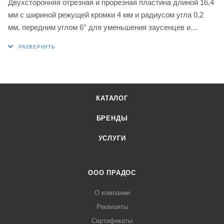
Двухсторонняя отрезная и прорезная пластина длиной 16,4
мм с шириной режущей кромки 4 мм и радиусом угла 0,2
мм, передним углом 6° для уменьшения заусенцев и
выступов с левой стороны, точность согласно классу
допуска M и стружколом CM, сорт T8330, мелкозернистый
карбид WC-Co с покрытием PVD в диапазонах ISO P25-P40
и K20-K40 для обработки стали и чугуна в сочетании с
инструментами для отрезки и прорезки канавок DORMER
КАТАЛОГ
PRAMET GF..(RL) 04, GG..(RL) 04 и XLCCN 0416
БРЕНДЫ
УСЛУГИ
ООО ПРАДОС
О компании
Реквизиты
Сертификаты