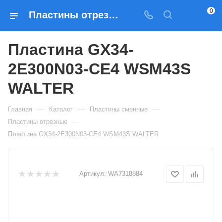
0
Пластины отрезные Пластина GX34-2E300N03-CE4 WSM43S WALTER — купить по выгодным ценам в Москве
Пластина GX34-
2E300N03-CE4 WSM43S
WALTER
—
—
—
Главная
Каталог
Пластины сменные
—
Пластины отрезные
Пластина GX34-2E300N03-CE4 WSM43S WALTER
Артикул:
WA7318884