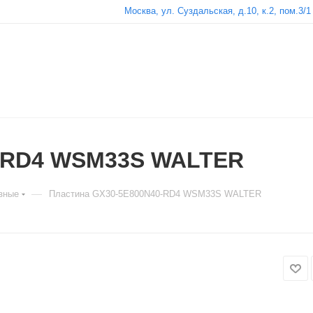
Москва, ул. Суздальская, д.10, к.2, пом.3/1
0-RD4 WSM33S WALTER
—
зные
Пластина GX30-5E800N40-RD4 WSM33S WALTER