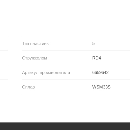
Тип пластины
5
Стружколом
RD4
Артикул производителя
6659642
Сплав
WSM33S