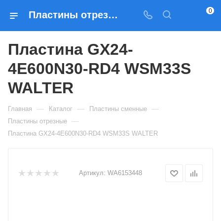
0
Пластины отрезные Пластина GX24-4E600N30-RD4 WSM33S WALTER — купить по выгодным ценам в Москве
Пластина GX24-
4E600N30-RD4 WSM33S
WALTER
—
—
—
Главная
Каталог
Пластины сменные
—
Пластины отрезные
Пластина GX24-4E600N30-RD4 WSM33S WALTER
Артикул:
WA6153448