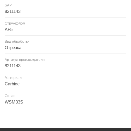
SAP
8211143
Стружколом
AF5
Вид обработки
Отрезка
Артикул производителя
8211143
Материал
Carbide
Сплав
WSM33S