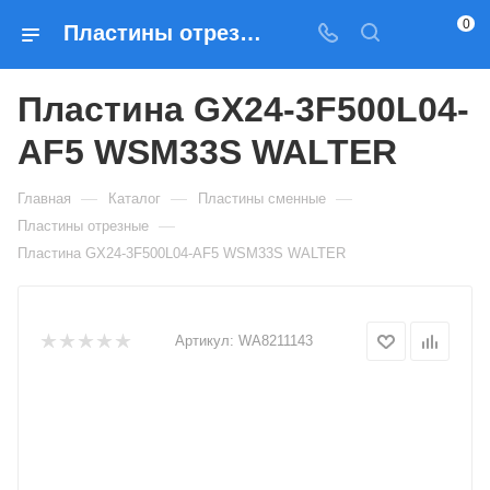
0
Пластины отрезные Пластина GX24-3F500L04-AF5 WSM33S WALTER — купить по выгодным ценам в Москве
Пластина GX24-3F500L04-
AF5 WSM33S WALTER
—
—
—
Главная
Каталог
Пластины сменные
—
Пластины отрезные
Пластина GX24-3F500L04-AF5 WSM33S WALTER
Артикул:
WA8211143