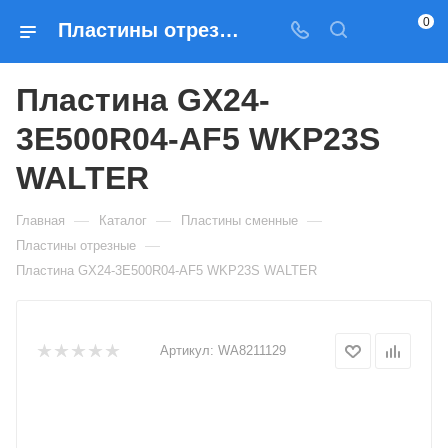
0
Пластины отрезные Пластина GX24-3E500R04-AF5 WKP23S WALTER — купить по выгодным ценам в Москве
Пластина GX24-
3E500R04-AF5 WKP23S
WALTER
—
—
—
Главная
Каталог
Пластины сменные
—
Пластины отрезные
Пластина GX24-3E500R04-AF5 WKP23S WALTER
Артикул:
WA8211129