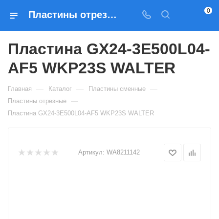
0
Пластины отрезные Пластина GX24-3E500L04-AF5 WKP23S WALTER — купить по выгодным ценам в Москве
Пластина GX24-3E500L04-
AF5 WKP23S WALTER
—
—
—
Главная
Каталог
Пластины сменные
—
Пластины отрезные
Пластина GX24-3E500L04-AF5 WKP23S WALTER
Артикул:
WA8211142