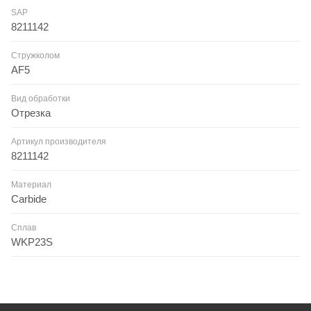
SAP
8211142
Стружколом
AF5
Вид обработки
Отрезка
Артикул производителя
8211142
Материал
Carbide
Сплав
WKP23S