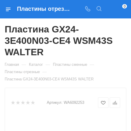
0
Пластины отрезные Пластина GX24-3E400N03-CE4 WSM43S WALTER — купить по выгодным ценам в Москве
Пластина GX24-
3E400N03-CE4 WSM43S
WALTER
—
—
—
Главная
Каталог
Пластины сменные
—
Пластины отрезные
Пластина GX24-3E400N03-CE4 WSM43S WALTER
Артикул:
WA6092253