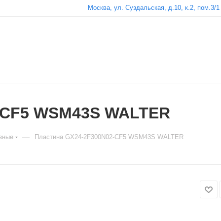
Москва, ул. Суздальская, д.10, к.2, пом.3/1
2-CF5 WSM43S WALTER
—
зные
Пластина GX24-2F300N02-CF5 WSM43S WALTER