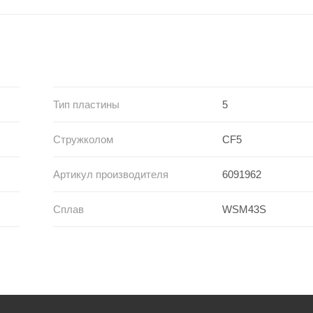
Тип пластины
5
Стружколом
CF5
Артикул производителя
6091962
Сплав
WSM43S