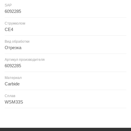
SAP
6092285
Стружколом
CE4
Вид обработки
Отрезка
Артикул производителя
6092285
Материал
Carbide
Сплав
WSM33S