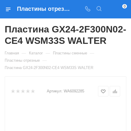
0
Пластины отрезные Пластина GX24-2F300N02-CE4 WSM33S WALTER — купить по выгодным ценам в Москве
Пластина GX24-2F300N02-
CE4 WSM33S WALTER
—
—
—
Главная
Каталог
Пластины сменные
—
Пластины отрезные
Пластина GX24-2F300N02-CE4 WSM33S WALTER
Артикул:
WA6092285